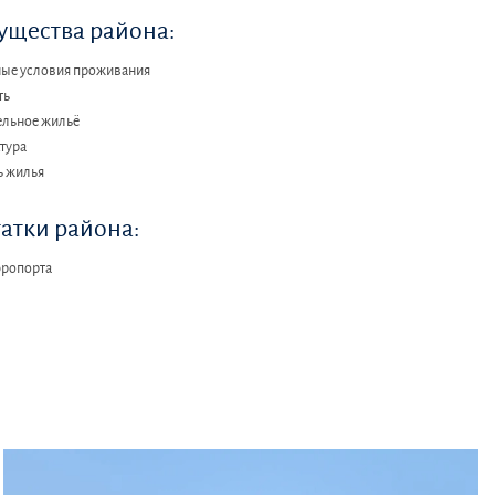
щества района:
ые условия проживания
ть
льное жильё
тура
ь жилья
атки района:
эропорта