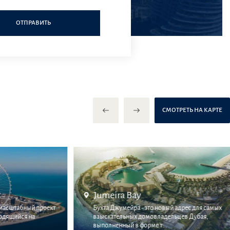
ОТПРАВИТЬ
СМОТРЕТЬ НА КАРТЕ
Arabian Ranches
о новый адрес для самых
Элитный район "Arabian Ranchers" расп
овладельцев Дубая,
в некотором отдалении от центральной 
е т...
эмирата Дубаи...