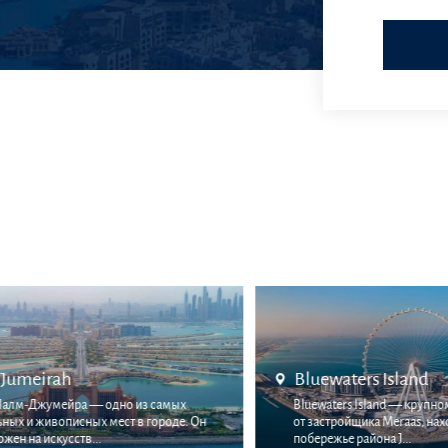
Bluewaters Island
Jumeira Bay
Bluewaters Island — крупномасштабный проект
Бухта Джумейра - эт
от застройщика Meraas, находящийся на
взыскательных дом
побережье района J...
выполненный в форм