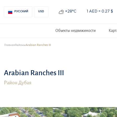
+28°С
1 AED = 0.27 $
РУССКИЙ
USD
Объекты недвижимости
Карт
Главная
Районы
Arabian Ranches III
Arabian Ranches III
Район Дубая