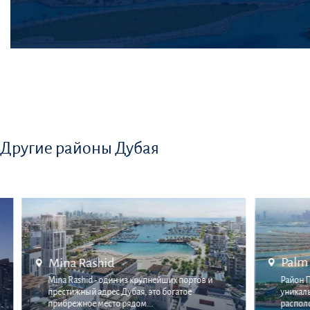
Другие районы Дубая
Palm Jumeirah
в и
Район Палм-Джумейра — одно из самых
уникальных и живописных мест в городе. Он
расположен на искусств...