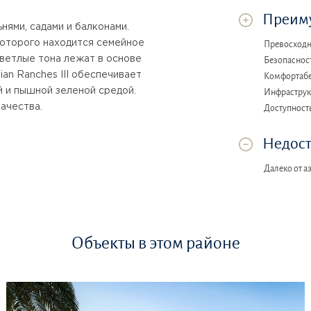
Преиму
нями, садами и балконами.
которого находится семейное
Превосходн
светлые тона лежат в основе
Безопаснос
an Ranches III обеспечивает
Комфортабе
 и пышной зеленой средой.
Инфраструк
качества.
Доступност
Недост
Далеко от а
Объекты в этом районе