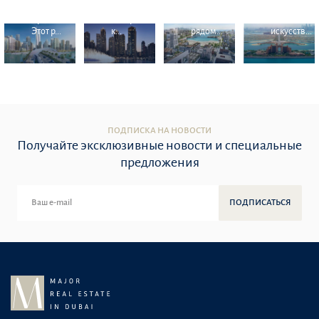
Дубай
престижных
прибрежное
расположе
Крик.
квадратных
место
на
Этот р...
к...
рядом...
искусств...
ПОДПИСКА НА НОВОСТИ
Получайте эксклюзивные новости и специальные
предложения
ПОДПИСАТЬСЯ