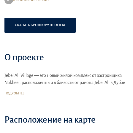
СКАЧАТЬ БРОШЮРУ ПРОЕКТА
О проекте
Jebel Ali Village — это новый жилой комплекс от застройщика
Nakheel, расположенный в близости от района Jebel Ali в Дубае.
Этот проект предлагает современные жилые единицы в зелёной,
ПОДРОБНЕЕ
спокойной среде, идеальной для семей.
Местоположение
: комплекс находится недалеко от известных
районов, таких как Dubai Marina и JBR, а также рядом с
Расположение на карте
экономическими зонами, включая Jebel Ali Free Zone, что делает
его привлекательным для работающих в этом районе.