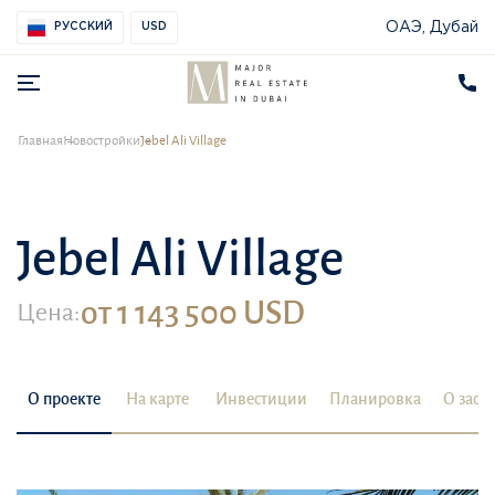
ОАЭ, Дубай
РУССКИЙ
USD
Главная
Новостройки
Jebel Ali Village
Jebel Ali Village
от 1 143 500 USD
Цена:
О проекте
На карте
Инвестиции
Планировка
О заст