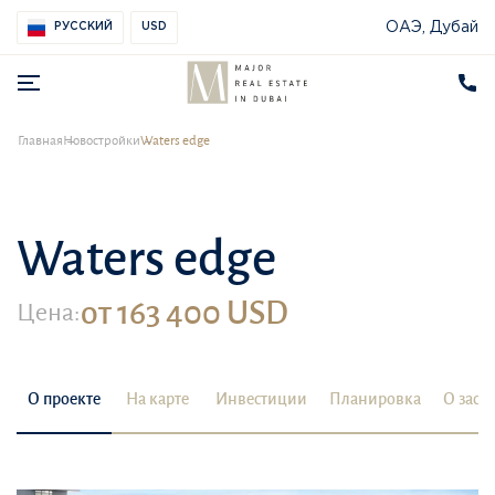
ОАЭ, Дубай
РУССКИЙ
USD
Главная
Новостройки
Waters edge
Waters edge
от 163 400 USD
Цена:
О проекте
На карте
Инвестиции
Планировка
О заст