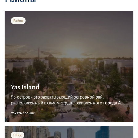
Район
Yas Island
Яс-остров - это захватывающий островной рай,
расположенный в самом сердце оживленного города Абу-
Даби, ОАЭ. Его развитие началось в 2006 году с целью
Узнать больше
создания взаимосвязанного сообщества, наполненного...
Пляж