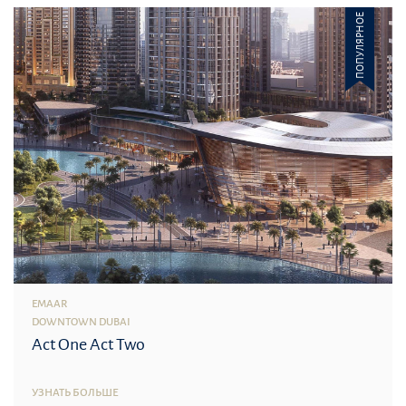
ПОПУЛЯРНОЕ
EMAAR
DOWNTOWN DUBAI
Act One Act Two
УЗНАТЬ БОЛЬШЕ