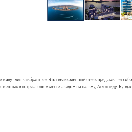
де живут лишь избранные. Этот великолепный отель представляет соб
оложенных в потрясающем месте с видом на пальму, Атлантиду, Бурдж
дом на море, поплавать в пейзажном бассейне отеля Serenia или расс
мнате.