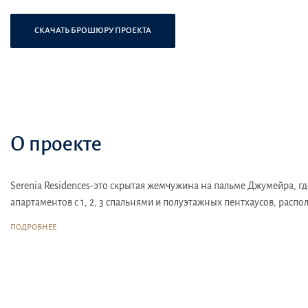
СКАЧАТЬ БРОШЮРУ ПРОЕКТА
О проекте
Serenia Residences-это скрытая жемчужина на пальме Джумейра, г
апартаментов с 1, 2, 3 спальнями и полуэтажных пентхаусов, расп
Голубые моря Персидского залива.
ПОДРОБНЕЕ
Гости могут насладиться безмятежной обстановкой и живописным ви
тренажерном зале или поиграть в настольный теннис в игровой ко