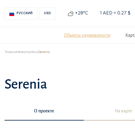
+28°С
1 AED = 0.27 $
РУССКИЙ
USD
Объекты недвижимости
Карт
Главная
Новостройки
Serenia
Serenia
О проекте
На карте