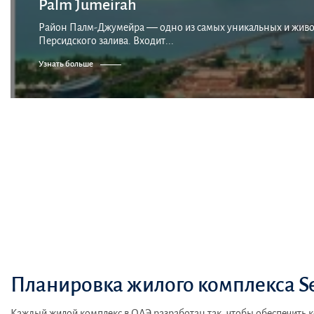
Palm Jumeirah
Район Палм-Джумейра — одно из самых уникальных и живоп
Персидского залива. Входит...
Узнать больше
Планировка жилого комплекса S
Каждый жилой комплекс в ОАЭ разработан так, чтобы обеспечить 