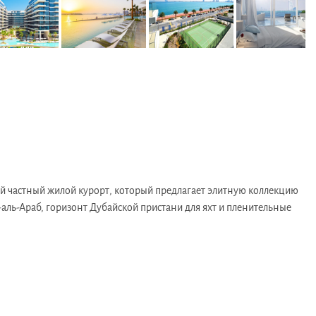
ой частный жилой курорт, который предлагает элитную коллекцию
-аль-Араб, горизонт Дубайской пристани для яхт и пленительные
лабиться в джакузи, поиграть в теннис, позаниматься в