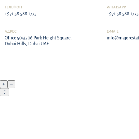
ТЕЛЕФОН
WHATSAPP
+971 58 588 1775
+971 58 588 1775
АДРЕС
E-MAIL
Office 505/506 Park Height Square,
info@majorestat
Dubai Hills, Dubai UAE
+
–
⇧