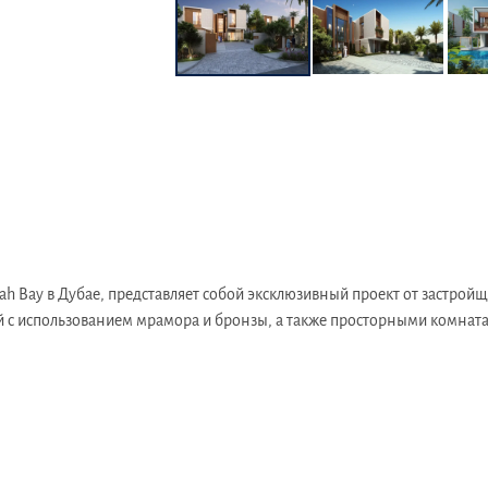
h Bay в Дубае, представляет собой эксклюзивный проект от застройщи
 с использованием мрамора и бронзы, а также просторными комнат
больные корты, современный тренажерный зал, детскую площадку и 
т близость к многочисленным ресторанам, магазинам и спортивным объ
ступом к основным дорогам и транспортной инфраструктуре. Это дел
годовых​