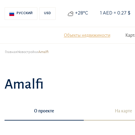
+28°С
1 AED = 0.27 $
РУССКИЙ
USD
Объекты недвижимости
Карт
Главная
Новостройки
Amalfi
Amalfi
О проекте
На карте