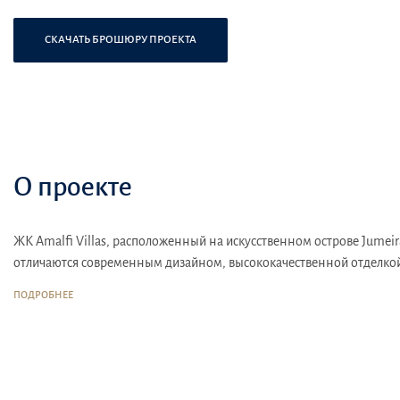
СКАЧАТЬ БРОШЮРУ ПРОЕКТА
О проекте
ЖК Amalfi Villas, расположенный на искусственном острове Jumeira
отличаются современным дизайном, высококачественной отделкой
широкому спектру удобств, включая бассейн, теннисные и баскет
ПОДРОБНЕЕ
рядом с престижным Bulgari Resort & Residences, что обеспечивае
Villa Amalfi также предлагает удобное расположение с легким до
и долгосрочных инвестиций с ожидаемой доходностью около 5.5% 