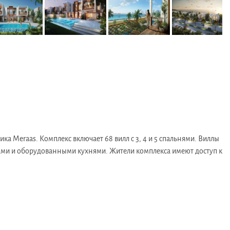
ка Meraas. Комплекс включает 68 вилл с 3, 4 и 5 спальнями. Виллы
ами и оборудованными кухнями. Жители комплекса имеют доступ к
большую зеленую зону площадью 12,500 кв. м. Виллы расположены
ектам​​.
ает комплекс привлекательным местом для постоянного проживания