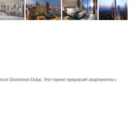
и от Downtown Dubai. Этот проект предлагает апартаменты с
ubai Mall — одному из крупнейших торговых центров в мире.
алы, кафе и рестораны. Это делает район идеальным для
как Sheikh Zayed Road и Al Khail Road, а также доступности