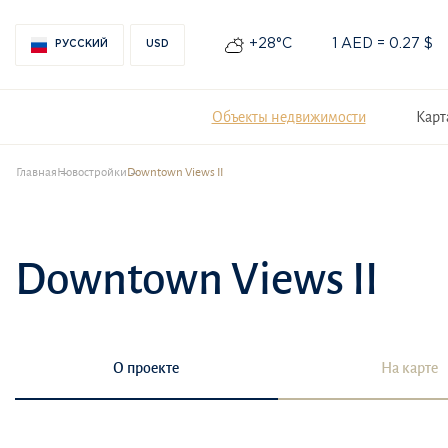
+28°С
1 AED = 0.27 $
РУССКИЙ
USD
Объекты недвижимости
Карт
Главная
Новостройки
Downtown Views II
Downtown Views II
О проекте
На карте