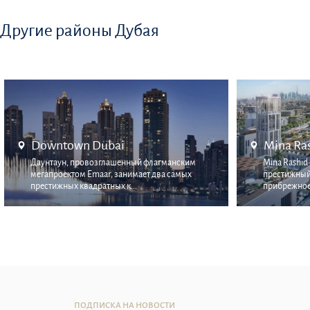
Другие районы Дубая
Downtown Dubai
Mina Ra
Даунтаун, провозглашенный флагманским
Mina Rashid
мегапроектом Emaar, занимает два самых
престижный 
престижных квадратных к...
прибрежное 
ПОДПИСКА НА НОВОСТИ