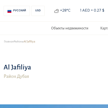
+28°С
1 AED = 0.27 $
РУССКИЙ
USD
Объекты недвижимости
Карт
Главная
Районы
Al Jafiliya
Al Jafiliya
Район Дубая