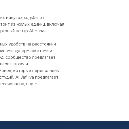
их минутах ходьбы от
тоит из жилых единиц, включая
рговый центр Al Hanaa,
вных удобств на расстоянии
зинами, супермаркетами и
уд, сообщество предлагает
царит тихая и
йонов, которые переполнены
дий, Al Jafiliya предлагает
ессионалов, пар с