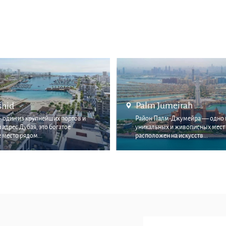
Palm Jumeirah
shid
 - один из крупнейших портов и
Район Палм-Джумейра — одно 
адрес Дубая, это богатое
уникальных и живописных мест 
место рядом...
расположен на искусств...