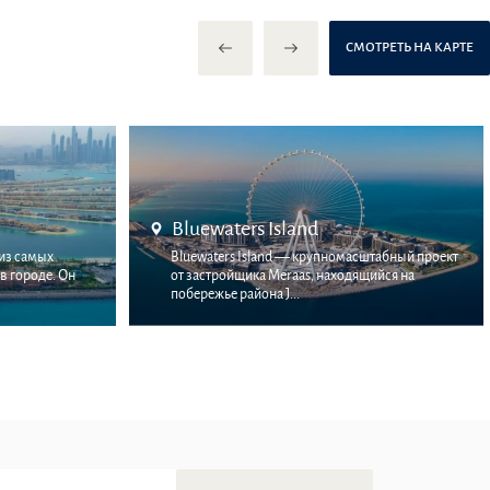
СМОТРЕТЬ НА КАРТЕ
Bluewaters Island
из самых
Bluewaters Island — крупномасштабный проект
в городе. Он
от застройщика Meraas, находящийся на
побережье района J...