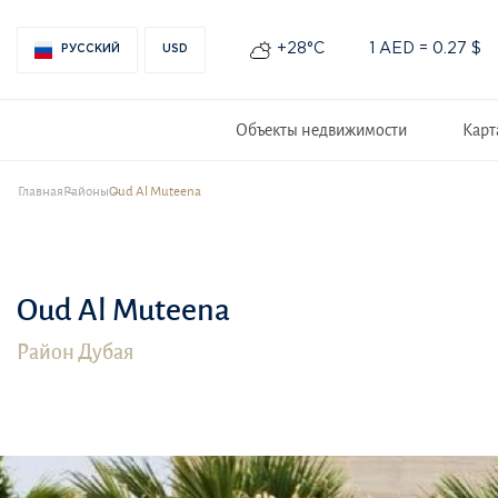
+28°С
1 AED = 0.27 $
РУССКИЙ
USD
Объекты недвижимости
Карт
Главная
Районы
Oud Al Muteena
Oud Al Muteena
Район Дубая