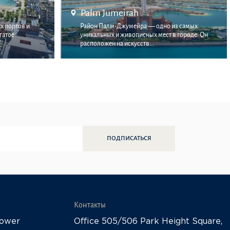
Palm Jumeirah
х портов и
Район Палм-Джумейра — одно из самых
гатое
уникальных и живописных мест в городе. Он
расположен на искусств...
ПОДПИСАТЬСЯ
Контакты
Tower
Office 505/506 Park Height Square,