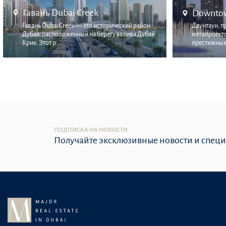
Гавань Dubai Creek
Downtow
Гавань Dubai Creek — это исторический район
Даунтаун, 
Дубая, расположенный на берегу залива Дубай
мегапроекто
Крик. Этот р...
престижных 
ПОДПИСКА НА НОВОСТИ
Получайте эксклюзивные новости и спец