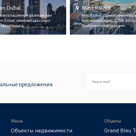
n Dubai
Mina Rashid
провозглашенный флагманским
Mina Rashid - один из крупнейши
м Emaar, занимает два самых
престижный адрес Дубая, это бо
квадратных к...
прибрежное место рядом...
иальные предложения
Меню
Объекты
Объекты недвижимости
Grand Bleu 