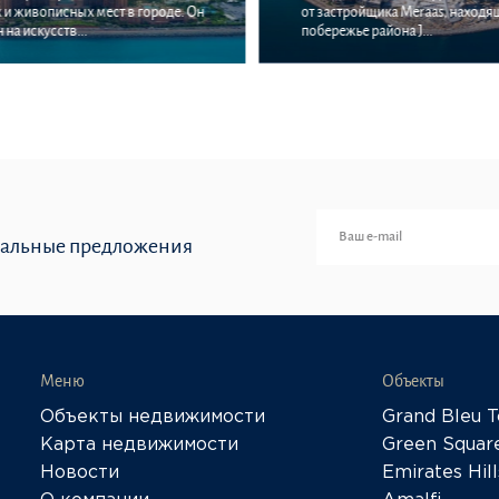
и живописных мест в городе. Он
от застройщика Meraas, находя
на искусств...
побережье района J...
иальные предложения
Меню
Объекты
Объекты недвижимости
Grand Bleu 
Карта недвижимости
Green Squar
Новости
Emirates Hill