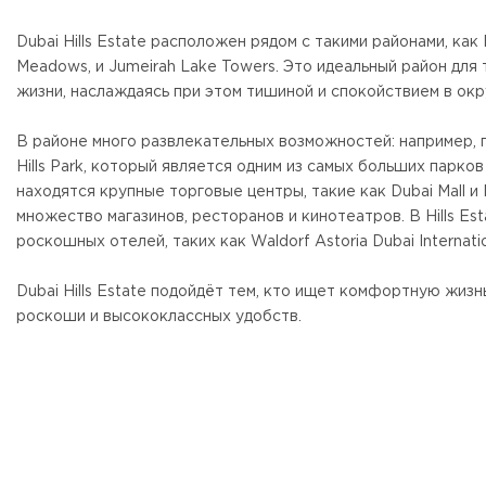
Dubai Hills Estate расположен рядом с такими районами, как E
Meadows, и Jumeirah Lake Towers. Это идеальный район для 
жизни, наслаждаясь при этом тишиной и спокойствием в ок
В районе много развлекательных возможностей: например, го
Hills Park, который является одним из самых больших парко
находятся крупные торговые центры, такие как Dubai Mall и Ma
множество магазинов, ресторанов и кинотеатров. В Hills E
роскошных отелей, таких как Waldorf Astoria Dubai Internation
Dubai Hills Estate подойдёт тем, кто ищет комфортную жизн
роскоши и высококлассных удобств.