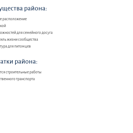
щества района:
е расположение
окой
ожностей для семейного досуга
тиль жизни сообщества
тура для питомцев
атки района:
ся строительные работы
твенного транспорта