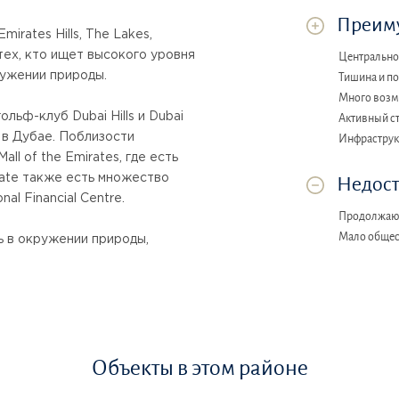
Преиму
mirates Hills, The Lakes,
тех, кто ищет высокого уровня
Центрально
ружении природы.
Тишина и п
Много возм
льф-клуб Dubai Hills и Dubai
Активный с
в в Дубае. Поблизости
Инфраструк
ll of the Emirates, где есть
state также есть множество
Недост
al Financial Centre.
Продолжают
Мало общес
ь в окружении природы,
Объекты в этом районе