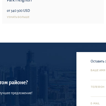
Park Heights I
от 340 300 USD
УЗНАТЬ БОЛЬШЕ
Оставить 
ВАШЕ ИМЯ
том районе?
ТЕЛЕФОН
 лучшее предложение!
E-MAIL