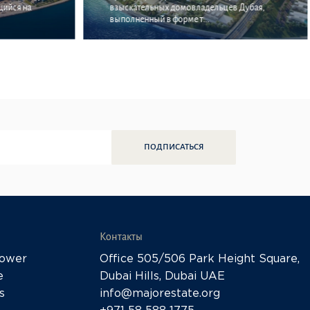
щийся на
взыскательных домовладельцев Дубая,
выполненный в форме т...
ПОДПИСАТЬСЯ
Контакты
Tower
Office 505/506 Park Height Square,
e
Dubai Hills, Dubai UAE
s
info@majorestate.org