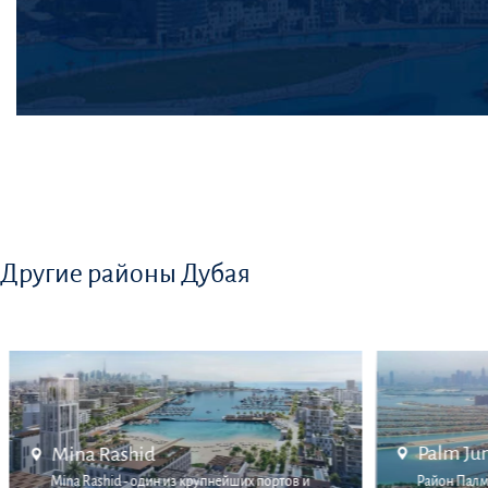
Другие районы Дубая
Palm Ju
Mina Rashid
Mina Rashid - один из крупнейших портов и
Район Палм