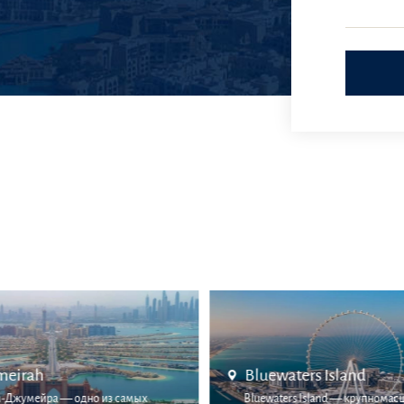
meirah
Bluewaters Island
-Джумейра — одно из самых
Bluewaters Island — крупномас