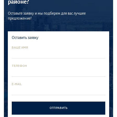
районе?
Оставьте заявку и мы подберем для вас лучшее
предложение!
Оставить заявку
ВАШЕ ИМЯ
ТЕЛЕФОН
E-MAIL
Palm
Mina
Jumeirah
Rashid
Район
Bluewater
Палм-
Mina
ОТПРАВИТЬ
Downtown
Джумейра
Rashid -
Island
один
—