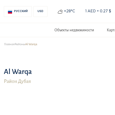
+28°С
1 AED = 0.27 $
РУССКИЙ
USD
Объекты недвижимости
Карт
Главная
Районы
Al Warqa
Al Warqa
Район Дубая