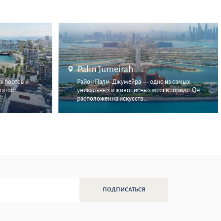
Bluewaters Island
из самых
Bluewaters Island — крупномасштабный проект
в городе. Он
от застройщика Meraas, находящийся на
побережье района J...
ПОДПИСАТЬСЯ