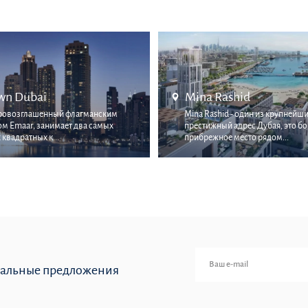
Palm Jumeirah
shid
 - один из крупнейших портов и
Район Палм-Джумейра — одно 
адрес Дубая, это богатое
уникальных и живописных мест 
место рядом...
расположен на искусств...
иальные предложения