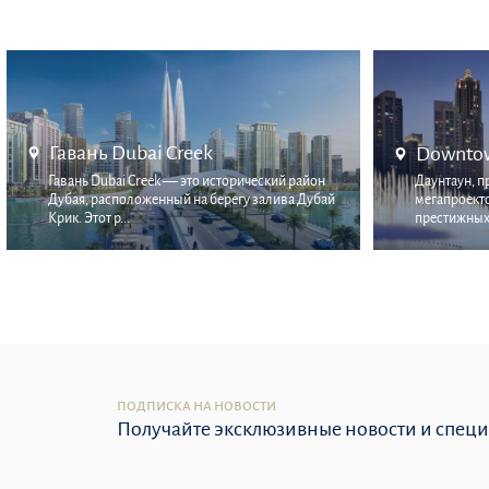
Downtown Dubai
Mina Ra
Даунтаун, провозглашенный флагманским
Mina Rashid
мегапроектом Emaar, занимает два самых
престижный 
престижных квадратных к...
прибрежное 
ПОДПИСКА НА НОВОСТИ
Получайте эксклюзивные новости и спец