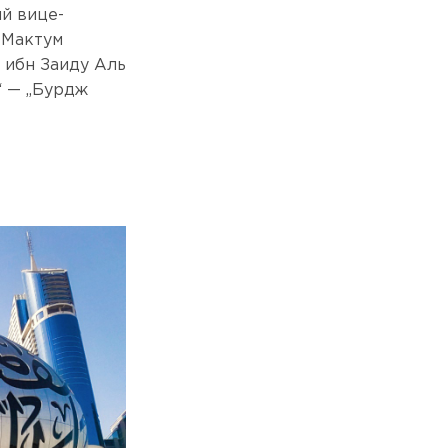
ий вице-
 Мактум
 ибн Заиду Аль
“ — „Бурдж