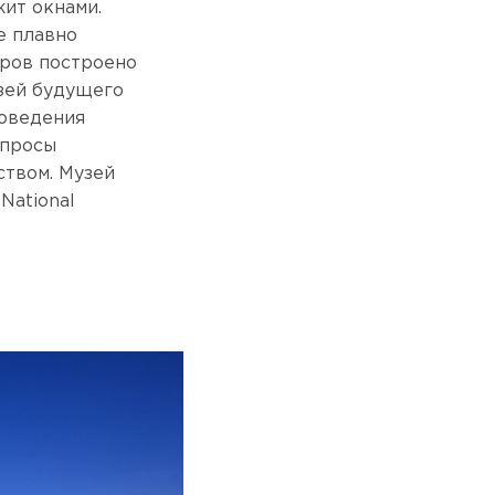
жит окнами.
е плавно
тров построено
узей будущего
роведения
опросы
ством. Музей
National