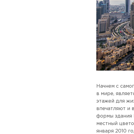
Начнем с само
в мире, являе
этажей для жи
впечатляют и 
формы здания 
местный цвето
января 2010 г