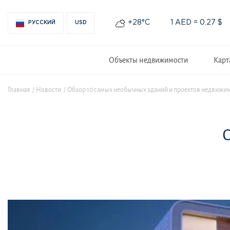
+28°С
1 AED = 0.27 $
РУССКИЙ
USD
Объекты недвижимости
Карт
Главная
Новости
Обзор 10 самых необычных зданий и проектов недвижим
О