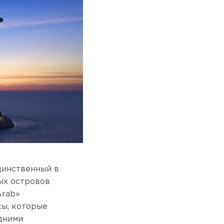
динственный в
ых островов
Arab»
сы, которые
дними