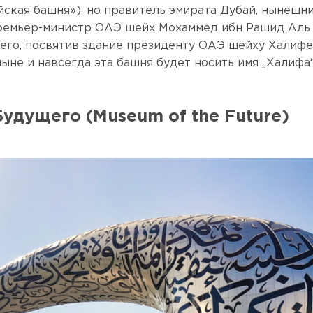
йская башня»), но правитель эмирата Дубай, нынешн
ремьер-министр ОАЭ шейх Мохаммед ибн Рашид Аль
его, посвятив здание президенту ОАЭ шейху Халифе
ныне и навсегда эта башня будет носить имя „Халифа
Будущего (Museum of the Future)