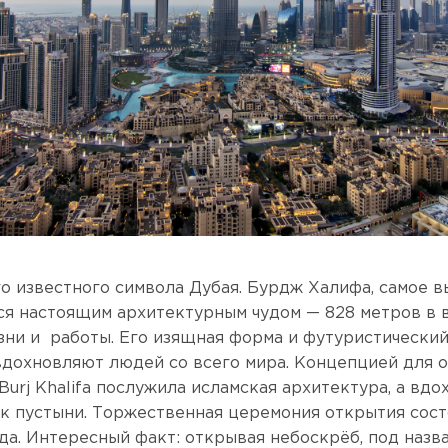
го известного символа Дубая. Бурдж Халифа, самое 
тся настоящим архитектурным чудом — 828 метров в в
зни и работы. Его изящная форма и футуристический
вдохновляют людей со всего мира. Концепцией для 
Burj Khalifa послужила исламская архитектура, а вд
к пустыни. Торжественная церемония открытия сост
ода. Интересный факт: открывая небоскрёб, под наз