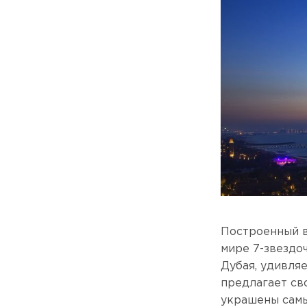
Построенный в
мире 7-звездо
Дубая, удивля
предлагает св
украшены самы