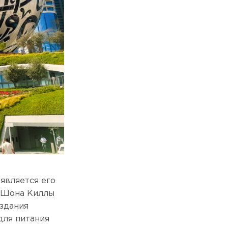
является его
а Шона Киллы
 здания
для питания