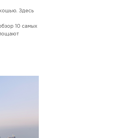
скошью. Здесь
обзор 10 самых
площают