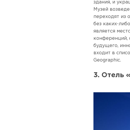
здания, и укра
Музей возведе
переходят из 
без каких-либ
является место
конференций, 
будущего, инн
входит в спис
Geographic.
3. Отель 