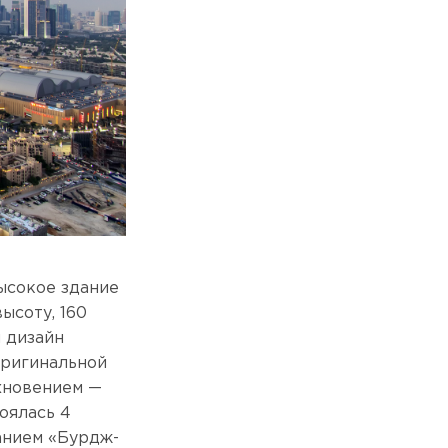
высокое здание
ысоту, 160
 дизайн
оригинальной
охновением —
оялась 4
ванием «Бурдж-