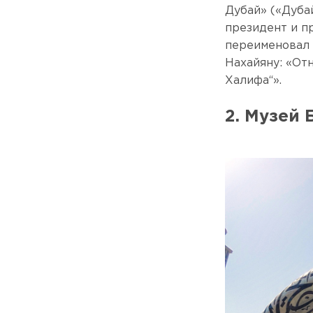
Дубай» («Дуба
президент и п
переименовал 
Нахайяну: «От
Халифа“».
2. Музей 