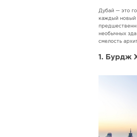
Дубай — это г
каждый новы
предшественни
необычных зда
смелость архи
1. Бурдж