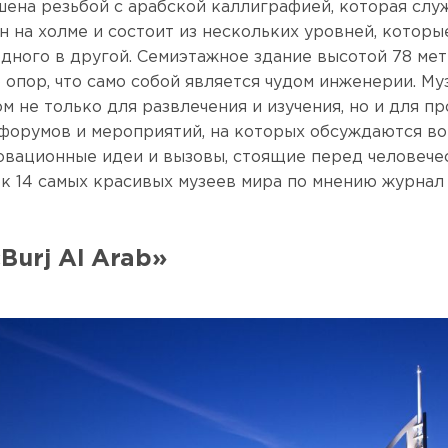
шена резьбой с арабской каллиграфией, которая слу
н на холме и состоит из нескольких уровней, которы
одного в другой. Семиэтажное здание высотой 78 ме
о опор, что само собой является чудом инженерии. М
м не только для развлечения и изучения, но и для п
форумов и мероприятий, на которых обсуждаются в
овационные идеи и вызовы, стоящие перед человече
ок 14 самых красивых музеев мира по мнению журнал 
«Burj Al Arab»