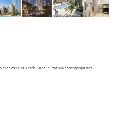
проекта Dubai Creek Harbour. Этот комплекс предлагает
екательного центра Дубая. Район обеспечивает легкий доступ к
ов. Торговые и развлекательные центры, включая Creek Marina,
ая Ras Al Khor Road, что обеспечивает легкий доступ к центру