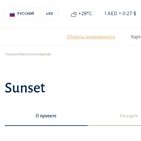
+28°С
1 AED = 0.27 $
РУССКИЙ
USD
Объекты недвижимости
Карт
Главная
Новостройки
Sunset
Sunset
О проекте
На карте