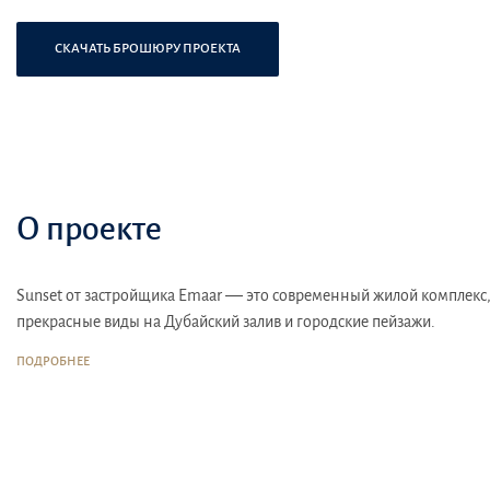
СКАЧАТЬ БРОШЮРУ ПРОЕКТА
О проекте
Sunset от застройщика Emaar — это современный жилой комплекс, 
прекрасные виды на Дубайский залив и городские пейзажи.
Местоположение
: Sunset находится в районе Creek Beach, котор
ПОДРОБНЕЕ
пляжу и морской набережной.
Инфраструктура
: в районе имеются международные школы, детски
предлагают широкие возможности для шопинга и досуга.
Транспортная доступность
: комплекс имеет удобное транспортное