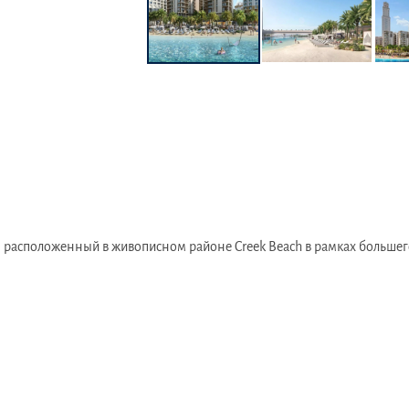
расположенный в живописном районе Creek Beach в рамках большего 
ый является частью Dubai Creek Harbour — нового культурного и развл
е сады, поликлиники, а также множество спортзалов, кафе и ресторан
 сообщение благодаря близости к основным дорожным артериям, включ