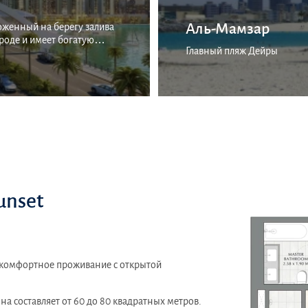
Аль-Мамзар
ложенный на берегу залива
ороде и имеет богатую
Главный пляж Дейры
unset
т комфортное проживание с открытой
а составляет от 60 до 80 квадратных метров.