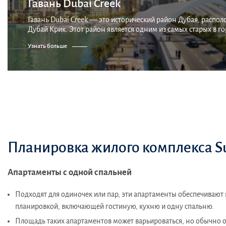
Гавань Dubai Creek
Гавань Dubai Creek — это исторический район Дубая, распо
Дубай Крик. Этот район является одним из самых старых в г
историю, связанную с торговлей и перево...
Узнать больше
Планировка жилого комплекса S
Апартаменты с одной спальней
Подходят для одиночек или пар, эти апартаменты обеспечиваю
планировкой, включающей гостиную, кухню и одну спальню.
Площадь таких апартаментов может варьироваться, но обычно он