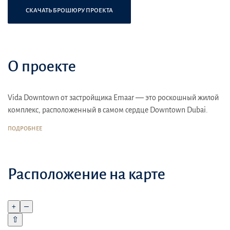
СКАЧАТЬ БРОШЮРУ ПРОЕКТА
О проекте
Vida Downtown от застройщика Emaar — это роскошный жилой
комплекс, расположенный в самом сердце Downtown Dubai.
Этот проект характеризуется современным дизайном и
ПОДРОБНЕЕ
первоклассными удобствами, предлагая прекрасные виды на
городской пейзаж, включая знаменитый Burj Khalifa и
живописные Dubai Fountains.
Расположение на карте
Местоположение
: комплекс находится в Downtown Dubai,
одном из самых престижных и активных районов города,
предлагая непосредственный доступ к культурным и
+
–
развлекательным центрам, таким как Dubai Opera и The Dubai
⇧
Mall.