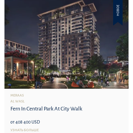
НОВОЕ
MERAAS
AL WASL
Fern In Central Park At City Walk
от 408 400 USD
УЗНАТЬ БОЛЬШЕ