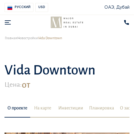
ОАЭ, Дубай
РУССКИЙ
USD
Главная
Новостройки
Vida Downtown
Vida Downtown
от
Цена:
О проекте
На карте
Инвестиции
Планировка
О заст