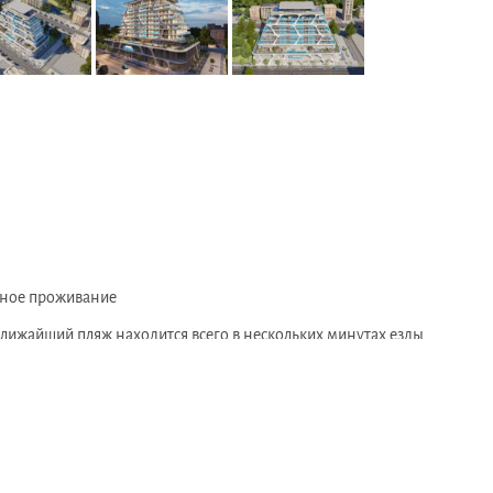
ьное проживание
Ближайший пляж находится всего в нескольких минутах езды
соким уровнем комфорта
тдыха
е выбора для жителей