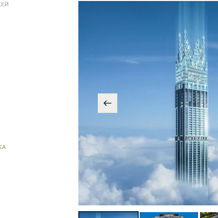
ЖЕЙ
КА