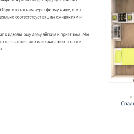
братитесь к нам через форму ниже, и мы
деально соответствует вашим ожиданиям и
 шаг к идеальному дому лёгким и приятным. Мы
го на частное лицо или компанию, а также
ы.