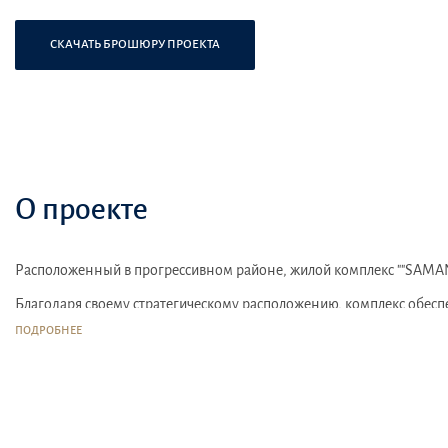
СКАЧАТЬ БРОШЮРУ ПРОЕКТА
О проекте
Расположенный в прогрессивном районе, жилой комплекс ""SAMAN
Благодаря своему стратегическому расположению, комплекс обеспе
ПОДРОБНЕЕ
SAMANA Manhattan"" создан для того, чтобы обеспечить жителям 
Жители могут воспользоваться различными привилегиями, включая
В непосредственной близости от комплекса расположены ресторан
Жилой комплекс также находится недалеко от парков и зеленых зо