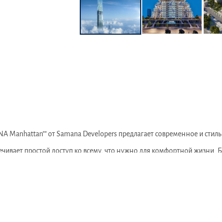
A Manhattan"" от Samana Developers предлагает современное и стил
чивает простой доступ ко всему, что нужно для комфортной жизни. 
современную и стильную обстановку, где они могут наслаждаться вы
 доступ к современному фитнес-центру, бассейну на крыше и зоне о
ы, магазины и развлекательные заведения, обеспечивая разнообрази
н, предлагая возможности для отдыха и релаксации