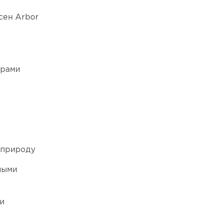
сен Arbor
трами
 природу
ными
и