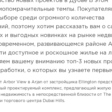
ство новых проектов в Дубае В этом 
мопомрачительные темпы. Покупателя
выборе среди огромного количества
ий, поэтому хотим рассказать вам о 
х и выгодных новинках на рынке нед
современном, развивающемся районе A
ти доступное и роскошное жилье на л
яем вашему вниманию топ-3 новых пр
работки, о которых вы узнаете первы
т Arbor View в Arjan от застройщика Ellington предс
ный проектируемый комплекс, предлагающий жилую
недвижимость в непосредственной близости от The A
и торгового центра Dubai Hills.