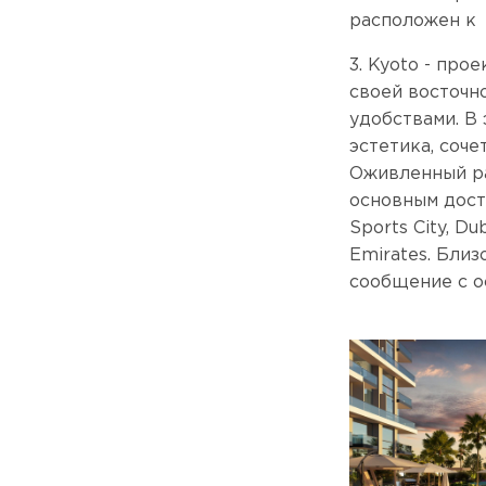
расположен к 
3. Kyoto - пр
своей восточн
удобствами. В 
эстетика, соч
Оживленный ра
основным дост
Sports City, D
Emirates. Бли
сообщение с о