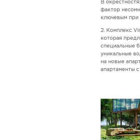
В окрестностя
фактор несомн
ключевым при 
2. Комплекс Vi
которая предл
специальные б
уникальные во
на новые апар
апартаменты с 