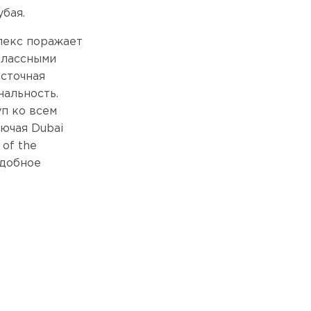
бая.
лекс поражает
классными
осточная
нальность.
п ко всем
ючая Dubai
 of the
удобное