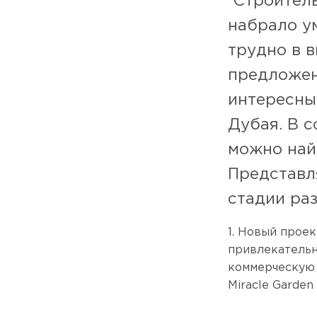
Строитель
набрало у
трудно в 
предложен
интересны
Дубая. В 
можно най
Представл
стадии раз
1. Новый проек
привлекатель
коммерческую 
Miracle Garden 