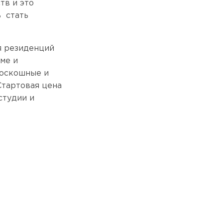
тв и это
ь стать
ия резиденций
ме и
роскошные и
Стартовая цена
студии и