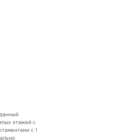
зданный
илых этажей с
таментами с 1
еально