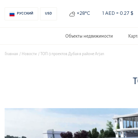
+28°С
1 AED = 0.27 $
РУССКИЙ
USD
Объекты недвижимости
Карт
Главная
Новости
ТОП-3 проектов Дубая в районе Arjan
Т