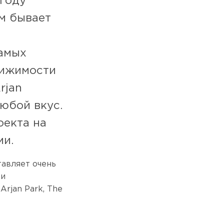
году
м бывает
самых
вижимости
rjan
юбой вкус.
оекта на
ми.
тавляет очень
 и
rjan Park, The