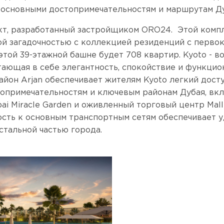
основными достопримечательностям и маршрутам Ду
оект, разработанный застройщиком ORO24. Этой комп
ой загадочностью с коллекцией резиденций с перво
этой 39-этажной башне будет 708 квартир. Kyoto - в
етающая в себе элегантность, спокойствие и функцио
йон Arjan обеспечивает жителям Kyoto легкий досту
опримечательностям и ключевым районам Дубая, вкл
ubai Miracle Garden и оживленный торговый центр Mall
зость к основным транспортным сетям обеспечивает 
стальной частью города.