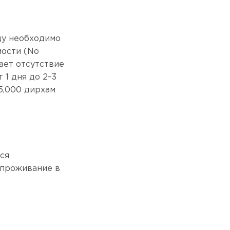
цу необходимо
ости (No
ает отсутствие
1 дня до 2–3
5,000 дирхам
ся
 проживание в