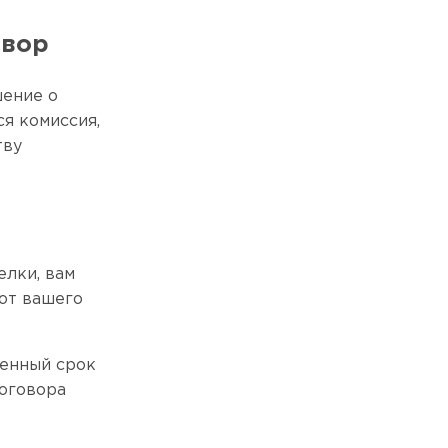
овор
шение о
я комиссия,
тву
елки, вам
от вашего
ченный срок
договора