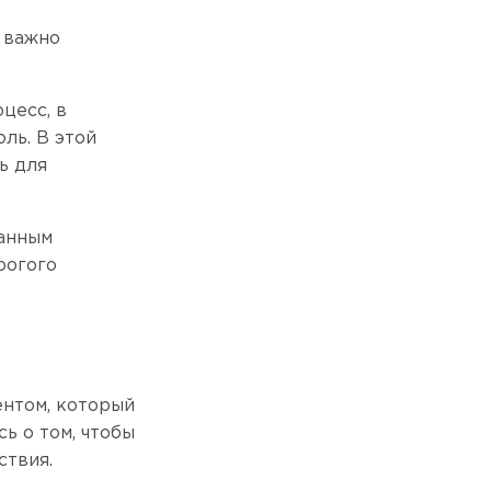
, важно
цесс, в
ль. В этой
ь для
ранным
рогого
нтом, который
ь о том, чтобы
ствия.