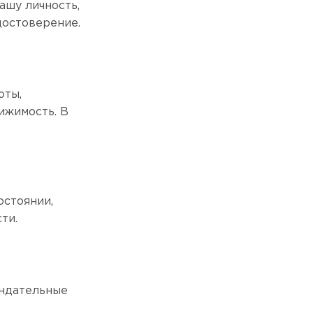
ашу личность,
достоверение.
оты,
ижимость. В
остоянии,
ти.
ндательные