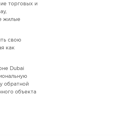
ие торговых и
ay,
е жилые
ить свою
ая как
оне Dubai
сиональную
му обратной
нного объекта