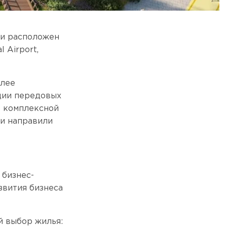
ски расположен
 Airport,
олее
ции передовых
е комплексной
ти направили
 бизнес-
звития бизнеса
й выбор жилья: