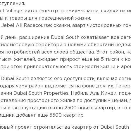
тупления.
let Village: аутлет-центр премиум-класса, скидки на
ы и товары для повседневной жизни.
Jebel Ali Racecourse: скачки, азарт чистокровных гон
й день, расширение Dubai South охватывает все сег
километровую территорию новыми объектами недви
я потребностей всех слоев общества. Этот район, 
тысяч жителей, ожидает прирост еще на 5 тысяч к к
я при этом привлекательность стоимости жизни и аре
Dubai South является его доступность, включая сегм
годаря чему район выделяется на фоне других. Гене
ании Dubai South Properties, Набиль Аль Кинди, под
ставления просторного жилья по доступным ценам, 
сти в эксплуатацию около 2500 новых квартир, в то 
йщики добавят еще 5500 квартир.
овый проект строительства квартир от Dubai South 