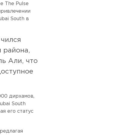
е The Pulse
 привлечении
bai South в
ичился
 района,
ь Али, что
доступное
000 дирхамов,
ubai South
ая его статус
предлагая