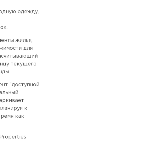
 модную одежду,
ок.
менты жилья,
жимости для
насчитывающий
онцу текущего
нды.
ент "доступной
ральный
черкивает
планируя к
время как
Properties