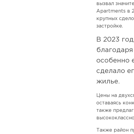
вызвал значит
Apartments в 
крупных сдело
застройке.
В 2023 год
благодаря
особенно 
сделало е
жилье.
Цены на двухс
оставаясь кон
также предлаг
высококлассно
Также район п