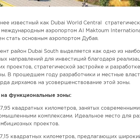
анее известный как Dubai World Central стратегиче
 международным аэропортом Al Maktoum International
н стать основным аэропортом Дубая.
ент район Dubai South выделяется как одно из наиб
ых направлений для инвестиций благодаря реализа
их проектов, стратегической застройке и разработк
ы. В прошедшем году разработчики и местные влас
арда дирхамов на усовершенствование этой зоны.
 на функциональные зоны:
7,95 квадратных километров, занятых современными
омышленными комплексами. Идеальное место для ра
амбициозных проектов.
7,15 квадратных километров, предлагающих широки