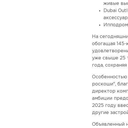
живые выс
Dubai Out
аксессуар
Ипподром 
На сегодняшни
обогащая 145-
удовлетворени
уже свыше 25 
года, сохраня
Особенностью 
роскоши", бла
директор комп
амбиции предо
2025 году вве
другие застро
Объявленный н