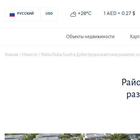
+28°С
1 AED = 0.27 $
РУССКИЙ
USD
Объекты недвижимости
Карт
Главная
Новости
Район Dubai South в Дубае продолжает свое развитие,
Райо
раз