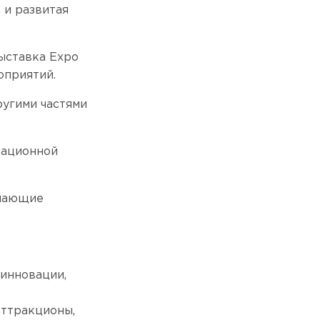
 и развитая
ыставка Expo
оприятий.
угими частями
иационной
.
учающие
инновации,
аттракционы,