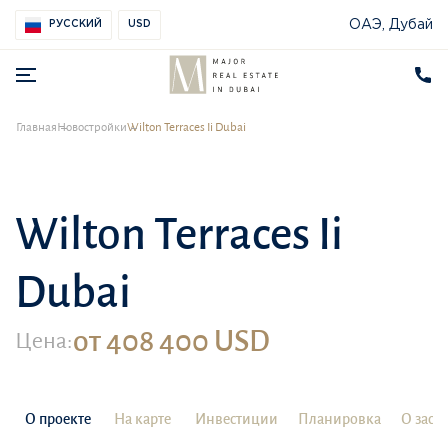
ОАЭ, Дубай
РУССКИЙ
USD
Главная
Новостройки
Wilton Terraces Ii Dubai
Wilton Terraces Ii
Dubai
от 408 400 USD
Цена:
О проекте
На карте
Инвестиции
Планировка
О заст