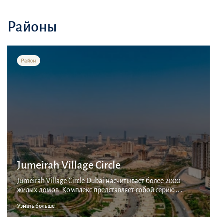
Районы
Район
Jumeirah Village Circle
Jumeirah Village Circle Dubai насчитывает более 2000
жилых домов. Комплекс представляет собой серию
деревень, соединенных парками и каналами, со
Узнать больше
множеством квартир, вилл и таунхаусов. Большинство