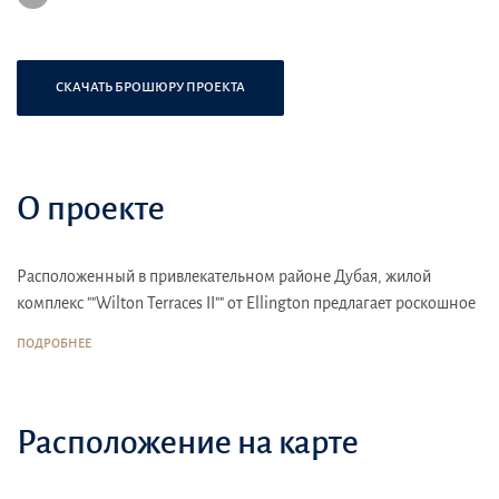
СКАЧАТЬ БРОШЮРУ ПРОЕКТА
О проекте
Расположенный в привлекательном районе Дубая, жилой
комплекс ""Wilton Terraces II"" от Ellington предлагает роскошное
и удобное проживание
ПОДРОБНЕЕ
Благодаря своему центральному местоположению, комплекс
обеспечивает легкий доступ к ключевым объектам
инфраструктуры города. Ближайший пляж всего в нескольких
Расположение на карте
минутах езды
Wilton Terraces II"" обеспечивает роскошную и комфортную