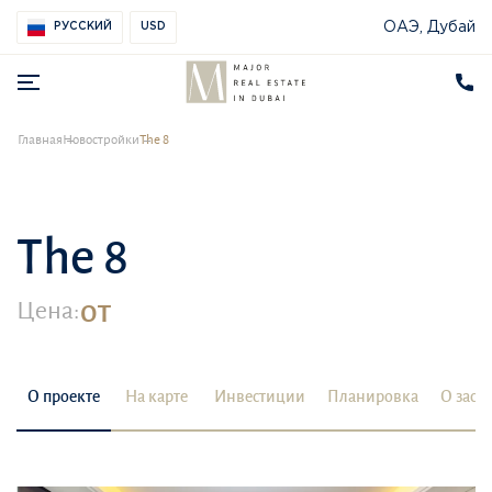
ОАЭ, Дубай
РУССКИЙ
USD
Главная
Новостройки
The 8
The 8
от
Цена:
О проекте
На карте
Инвестиции
Планировка
О заст