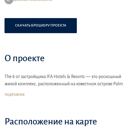
СКАЧАТЬ БРОШЮРУ ПРОЕКТА
О проекте
The 8 от застройщика IFA Hotels & Resorts — это роскошный
жилой комплекс, расположенный на известном острове Palm
Jumeirah в Дубае. Этот проект вдохновлён пляжной атмосферой
ПОДРОБНЕЕ
Майами и предлагает современные апартаменты, виллы и
пентхаусы с панорамным видом на Персидский залив и
городской пейзаж.
Расположение на карте
Местоположение:
The 8 находится на восточной стороне
острова Palm Jumeirah, что делает его привлекательным местом