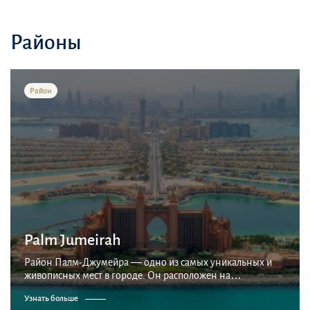
Районы
Район
Palm Jumeirah
Район Палм-Джумейра — одно из самых уникальных и
живописных мест в городе. Он расположен на
искусственном острове в форме пальмы, построенном
Узнать больше
компанией Nakheel на побережье Персидского залива.