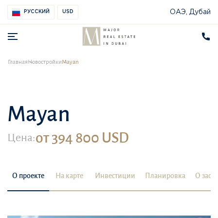
ОАЭ, Дубай
РУССКИЙ
USD
Главная
Новостройки
Mayan
Mayan
от 394 800 USD
Цена:
О проекте
На карте
Инвестиции
Планировка
О заст