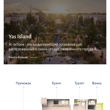
Yas Island
Яс-остров - это захватывающий островной рай,
расположенный в самом сердце оживленного города Абу-
Даби, ОАЭ. Его развитие началось в 2006 году с целью
Узнать больше
создания взаимосвязанного сообщества, наполненного...