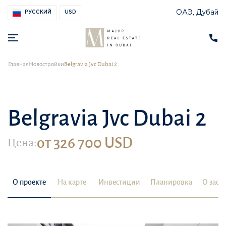
ОАЭ, Дубай
РУССКИЙ
USD
Главная
Новостройки
Belgravia Jvc Dubai 2
Belgravia Jvc Dubai 2
от 326 700 USD
Цена:
О проекте
На карте
Инвестиции
Планировка
О заст