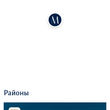
Районы
Район