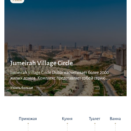
Jumeirah Village Circle
Jumeirah Village Circle Dubai насчитывает более 2000
жилых домов. Комплекс представляет собой серию
деревень, соединенных парками и каналами, со
Узнать больше
множеством квартир, вилл и таунхаусов. Большинство
жилы...