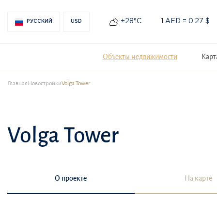
+28°С
1 AED = 0.27 $
РУССКИЙ
USD
Объекты недвижимости
Карт
Главная
Новостройки
Volga Tower
Volga Tower
О проекте
На карте