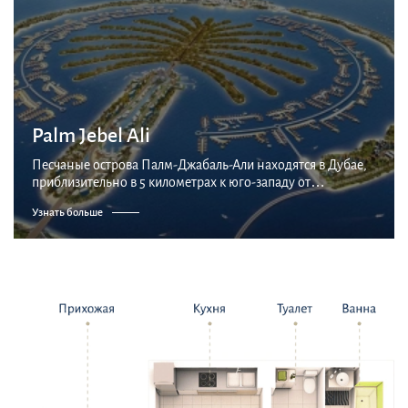
Palm Jebel Ali
Песчаные острова Палм-Джабаль-Али находятся в Дубае,
приблизительно в 5 километрах к юго-западу от
крупнейшей в мире искусственной гавани Джабаль-Али и
Узнать больше
являются одним из трёх искусственных островных г...