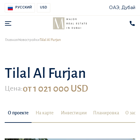
ОАЭ, Дубай
РУССКИЙ
USD
Главная
Новостройки
Tilal Al Furjan
Tilal Al Furjan
от 1 021 000 USD
Цена:
О проекте
На карте
Инвестиции
Планировка
О заст