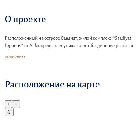
О проекте
Расположенный на острове Саадият, жилой комплекс ""Saadiyat
Lagoons"" от Aldar предлагает уникальное объединение роскоши
и природы
ПОДРОБНЕЕ
Окруженный живописными лагунами и зелеными зонами,
комплекс обеспечивает высокий уровень комфорта и уединения.
Ближайший пляж расположен в нескольких минутах ходьбы
Расположение на карте
Saadiyat Lagoons"" создан для того, чтобы предоставить жителям
уникальный опыт жизни в оазисе природы и роскоши
+
–
Жители могут наслаждаться доступом к роскошным садам,
⇧
прогулкам вдоль лагун и богатым общественным мероприятиям
Вблизи комплекса расположены рестораны, кафе и магазины,
предлагающие разнообразные кулинарные и шопинговые