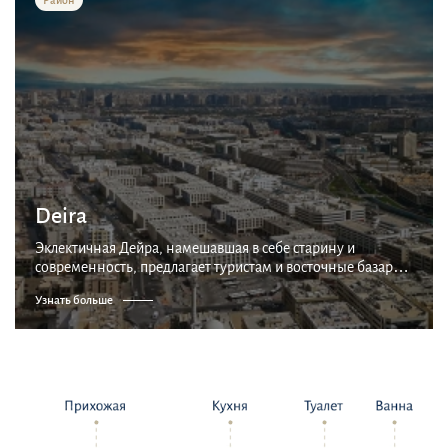
Deira
Эклектичная Дейра, намешавшая в себе старину и
современность, предлагает туристам и восточные базары,
и старинную лодочную пристань, и удивительные
Узнать больше
сияющие небоскребы, с которых начинаются деловые
ква...