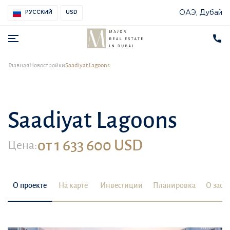
ОАЭ, Дубай
РУССКИЙ
USD
Главная
Новостройки
Saadiyat Lagoons
Saadiyat Lagoons
от 1 633 600 USD
Цена:
О проекте
На карте
Инвестиции
Планировка
О заст