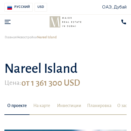
ОАЭ, Дубай
РУССКИЙ
USD
Главная
Новостройки
Nareel Island
Nareel Island
от 1 361 300 USD
Цена:
О проекте
На карте
Инвестиции
Планировка
О заст