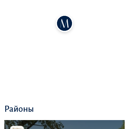
На острове Nareel имеются рестораны, кафе и магазины,
обеспечивающие жителям широкий выбор кулинарных и
шопинговых возможностей
Жители также могут наслаждаться доступом к частным пляжам,
спа-центрам и зеленым паркам, создавая идеальные условия для
отдыха и релаксации
Районы
Район