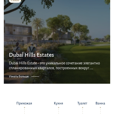
Dubai Hills Estates
Dubai Hills Estate - это уникальное сочетание элегантно
спланированных кварталов, построенных вокруг
великолепного поля для гольфа на 18 лунок. Являясь
Узнать больше
крупнейшим проектом такого рода в регионе, это в...