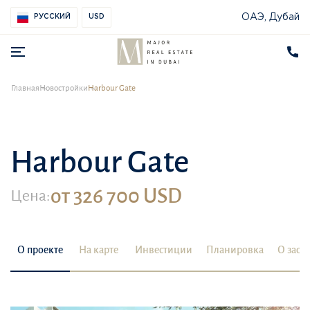
ОАЭ, Дубай
РУССКИЙ
USD
Главная
Новостройки
Harbour Gate
Harbour Gate
от 326 700 USD
Цена:
О проекте
На карте
Инвестиции
Планировка
О заст