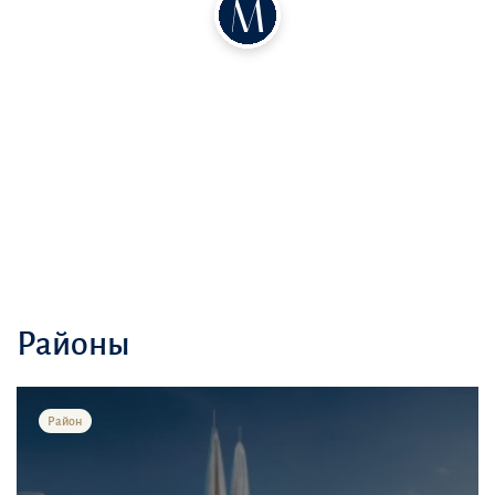
Downtown Dubai (15 минут);
Dubai International Airport (20 минут);
Burj Khalifa (25 минут);
Dubai Mall (25 минут). Рядом: яхт-клуб, рестораны, торговые
центры, парки
Современный комплекс с апартаментами и пентхаусами,
бассейном, тренажерным залом, консьерж-сервисом
Идеально для семей
Безопасная закрытая территория;
Детские площадки;
Районы
Игровые комнаты
Пожизненные преимущества
Район
Бесплатное обслуживание бассейна;
Скидки в спа-центре;