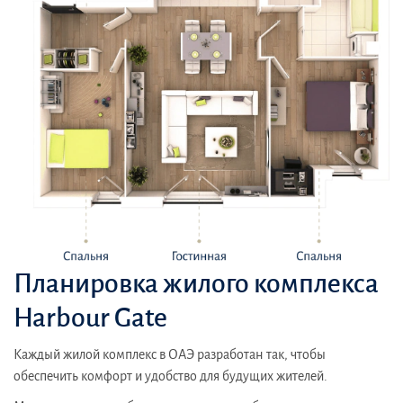
Супермаркеты;
Кафе и рестораны;
Школы и детские сады
Emaar Harbour Gate – это современный жилой комплекс с
развитой инфраструктурой.Школы: Hartland International
School, Dubai British School, Jumeirah English Speaking School
Инфраструктура: рестораны, кафе, аптеки, больницы, салоны
красоты
Планировка жилого комплекса
Harbour Gate
Каждый жилой комплекс в ОАЭ разработан так, чтобы
обеспечить комфорт и удобство для будущих жителей.