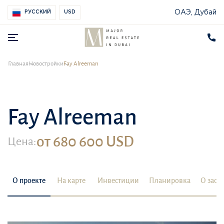
ОАЭ, Дубай
РУССКИЙ
USD
Главная
Новостройки
Fay Alreeman
Fay Alreeman
от 680 600 USD
Цена:
О проекте
На карте
Инвестиции
Планировка
О заст