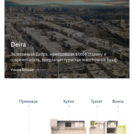
Deira
Эклектичная Дейра, намешавшая в себе старину и
современность, предлагает туристам и восточные базары,
и старинную лодочную пристань, и удивительные
Узнать больше
сияющие небоскребы, с которых начинаются деловые
ква...