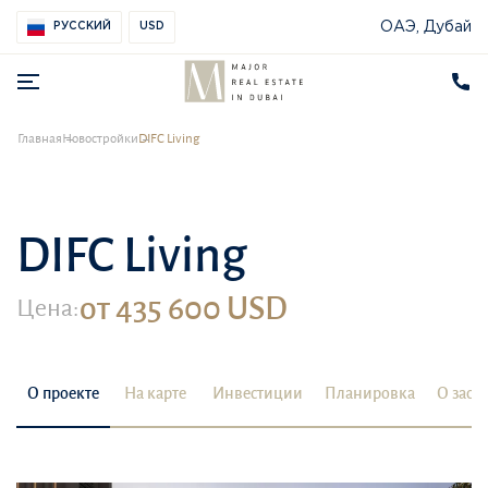
ОАЭ, Дубай
РУССКИЙ
USD
Главная
Новостройки
DIFC Living
DIFC Living
от 435 600 USD
Цена:
О проекте
На карте
Инвестиции
Планировка
О заст