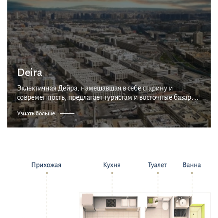
Deira
Эклектичная Дейра, намешавшая в себе старину и
современность, предлагает туристам и восточные базары,
и старинную лодочную пристань, и удивительные
Узнать больше
сияющие небоскребы, с которых начинаются деловые
ква...