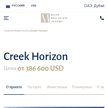
ОАЭ, Дубай
РУССКИЙ
USD
Главная
Новостройки
Creek Horizon
Creek Horizon
от 386 600 USD
Цена:
О проекте
На карте
Инвестиции
Планировка
О заст