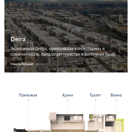
Deira
Эклектичная Дейра, намешавшая в себе старину и
современность, предлагает туристам и восточные базары,
и старинную лодочную пристань, и удивительные
Узнать больше
сияющие небоскребы, с которых начинаются деловые
ква...