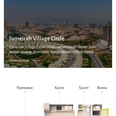
Jumeirah Village Circle
Jumeirah Village Circle Dubai насчитывает более 2000
жилых домов. Комплекс представляет собой серию
деревень, соединенных парками и каналами, со
Узнать больше
множеством квартир, вилл и таунхаусов. Большинство
жилы...