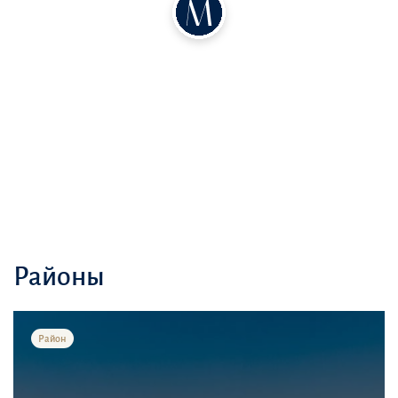
Районы
Район