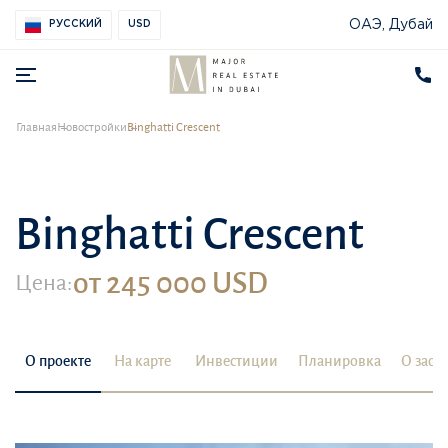
ОАЭ, Дубай
РУССКИЙ
USD
Главная
Новостройки
Binghatti Crescent
Binghatti Crescent
от 245 000 USD
Цена:
О проекте
На карте
Инвестиции
Планировка
О заст