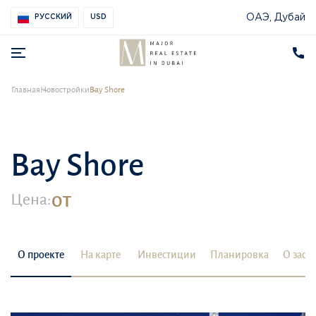
ОАЭ, Дубай
РУССКИЙ
USD
Главная
Новостройки
Bay Shore
Bay Shore
от
Цена:
О проекте
На карте
Инвестиции
Планировка
О заст