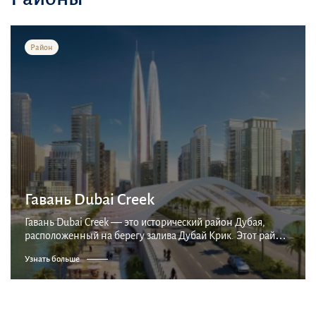
Район
Гавань Dubai Creek
Гавань Dubai Creek — это исторический район Дубая,
расположенный на берегу залива Дубай Крик. Этот район
является одним из самых старых в городе и имеет богатую
Узнать больше
историю, связанную с торговлей и перево...