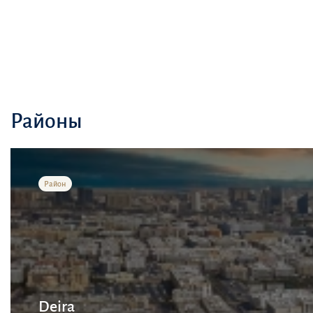
Районы
Район
Deira