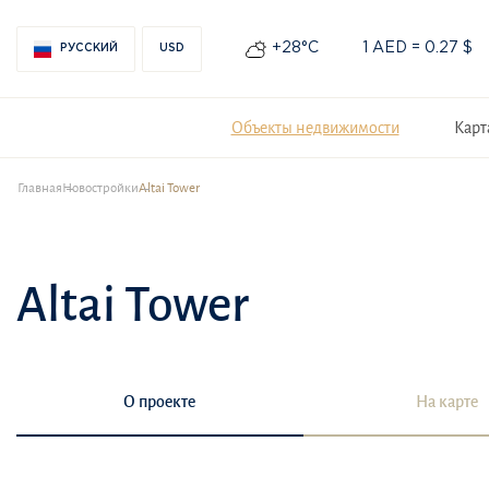
+28°С
1 AED = 0.27 $
РУССКИЙ
USD
Объекты недвижимости
Карт
Главная
Новостройки
Altai Tower
Altai Tower
О проекте
На карте