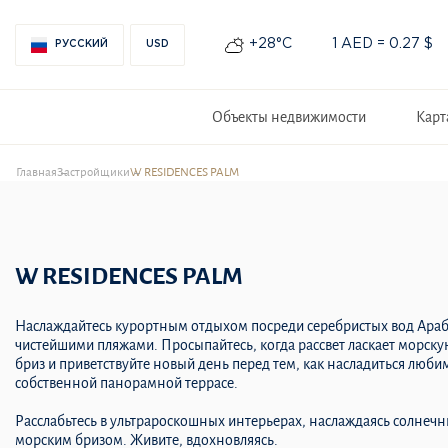
+28°С
1 AED = 0.27 $
РУССКИЙ
USD
Объекты недвижимости
Карт
Главная
Застройщики
W RESIDENCES PALM
W RESIDENCES PALM
Наслаждайтесь курортным отдыхом посреди серебристых вод Араб
чистейшими пляжами. Просыпайтесь, когда рассвет ласкает морску
бриз и приветствуйте новый день перед тем, как насладиться люб
собственной панорамной террасе.
Расслабьтесь в ультрароскошных интерьерах, наслаждаясь солнеч
морским бризом. Живите, вдохновляясь.